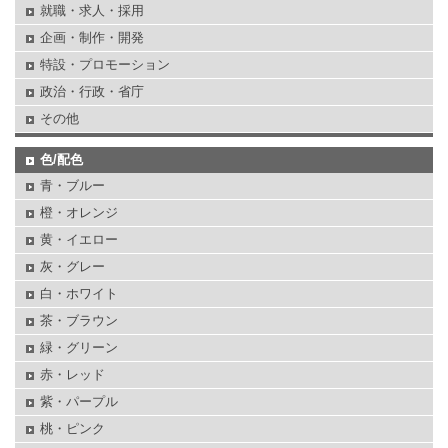
就職・求人・採用
企画・制作・開発
特設・プロモーション
政治・行政・省庁
その他
色/配色
青・ブルー
橙・オレンジ
黄・イエロー
灰・グレー
白・ホワイト
茶・ブラウン
緑・グリーン
赤・レッド
紫・パープル
桃・ピンク