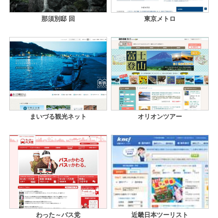
那須別邸 回
東京メトロ
まいづる観光ネット
オリオンツアー
わった～バス党
近畿日本ツーリスト