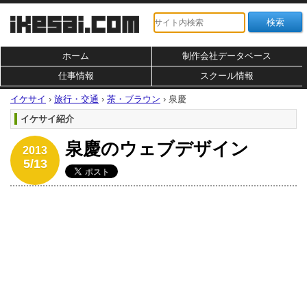
ホーム
制作会社データベース
仕事情報
スクール情報
イケサイ
›
旅行・交通
›
茶・ブラウン
›
泉慶
イケサイ紹介
泉慶のウェブデザイン
2013
5/13