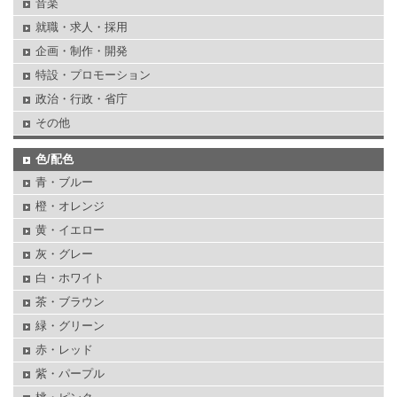
音楽
就職・求人・採用
企画・制作・開発
特設・プロモーション
政治・行政・省庁
その他
色/配色
青・ブルー
橙・オレンジ
黄・イエロー
灰・グレー
白・ホワイト
茶・ブラウン
緑・グリーン
赤・レッド
紫・パープル