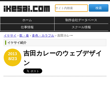
ホーム
制作会社データベース
仕事情報
スクール情報
イケサイ
›
飲・食
›
多色・カラフル
›
吉田カレー
イケサイ紹介
吉田カレーのウェブデザイ
2013
8/23
ン