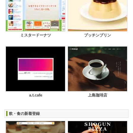
ミスタードーナツ
プッチンプリン
a.t.cafe
上島珈琲店
飲・食の新着登録