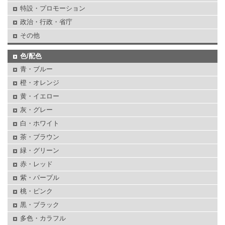
特設・プロモーション
政治・行政・省庁
その他
色/配色
青・ブルー
橙・オレンジ
黄・イエロー
灰・グレー
白・ホワイト
茶・ブラウン
緑・グリーン
赤・レッド
紫・パープル
桃・ピンク
黒・ブラック
多色・カラフル