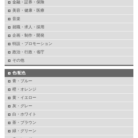
金融・証券・保険
美容・健康・医療
音楽
就職・求人・採用
企画・制作・開発
特設・プロモーション
政治・行政・省庁
その他
色/配色
青・ブルー
橙・オレンジ
黄・イエロー
灰・グレー
白・ホワイト
茶・ブラウン
緑・グリーン