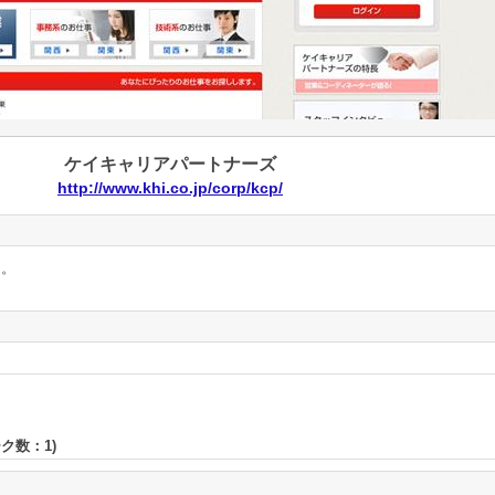
ケイキャリアパートナーズ
http://www.khi.co.jp/corp/kcp/
ん。
ーク数：
1
)