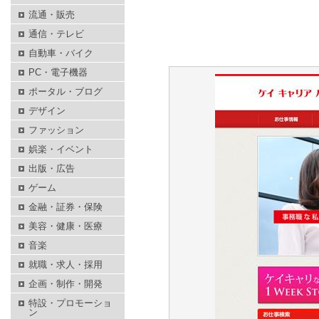
流通・販売
通信・テレビ
自動車・バイク
PC・電子機器
ポータル・ブログ
デザイン
ファッション
娯楽・イベント
出版・広告
ゲーム
金融・証券・保険
美容・健康・医療
音楽
就職・求人・採用
企画・制作・開発
特設・プロモーショ
ン