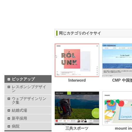
同じカテゴリのイケサイ
ピックアップ
Interword
CMP 中国
レスポンシブデザイ
ン
ウェブデザインリン
ク集
結婚式場
新卒採用
病院
三共スポーツ
mount in