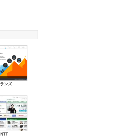
ランズ
NTT