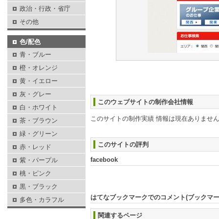
政治・行政・省庁
その他
色/配色
青・ブルー
橙・オレンジ
黄・イエロー
灰・グレー
このウェブサイトの制作会社情報
白・ホワイト
このサイトの制作実績 情報は現在ありませ
茶・ブラウン
緑・グリーン
このサイトの評判
赤・レッド
facebook
紫・パープル
桃・ピンク
黒・ブラック
はてなブックマークでのコメント(ブックマ
多色・カラフル
関連するページ