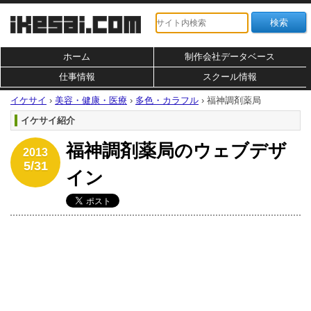
ホーム
制作会社データベース
仕事情報
スクール情報
イケサイ
›
美容・健康・医療
›
多色・カラフル
›
福神調剤薬局
イケサイ紹介
福神調剤薬局のウェブデザ
2013
5/31
イン