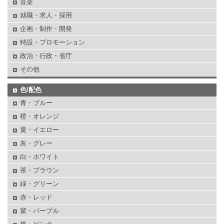
音楽
就職・求人・採用
企画・制作・開発
特設・プロモーション
政治・行政・省庁
その他
色/配色
青・ブルー
橙・オレンジ
黄・イエロー
灰・グレー
白・ホワイト
茶・ブラウン
緑・グリーン
赤・レッド
紫・パープル