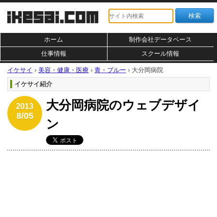
ホーム
制作会社データベース
仕事情報
スクール情報
イケサイ
›
美容・健康・医療
›
青・ブルー
›
大分岡病院
イケサイ紹介
大分岡病院のウェブデザイ
2013
8/05
ン