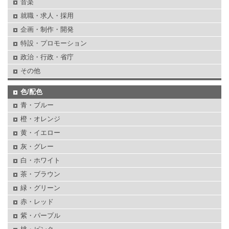
音楽
就職・求人・採用
企画・制作・開発
特設・プロモーション
政治・行政・省庁
その他
色/配色
青・ブルー
橙・オレンジ
黄・イエロー
灰・グレー
白・ホワイト
茶・ブラウン
緑・グリーン
赤・レッド
紫・パープル