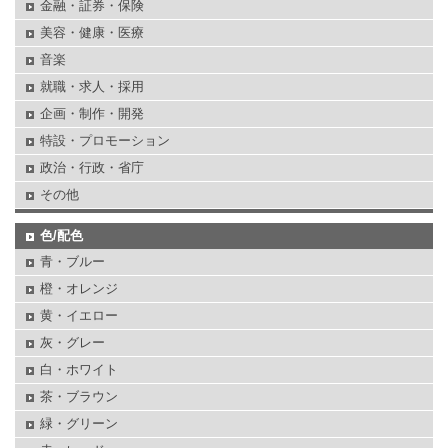
金融・証券・保険
美容・健康・医療
音楽
就職・求人・採用
企画・制作・開発
特設・プロモーション
政治・行政・省庁
その他
色/配色
青・ブルー
橙・オレンジ
黄・イエロー
灰・グレー
白・ホワイト
茶・ブラウン
緑・グリーン