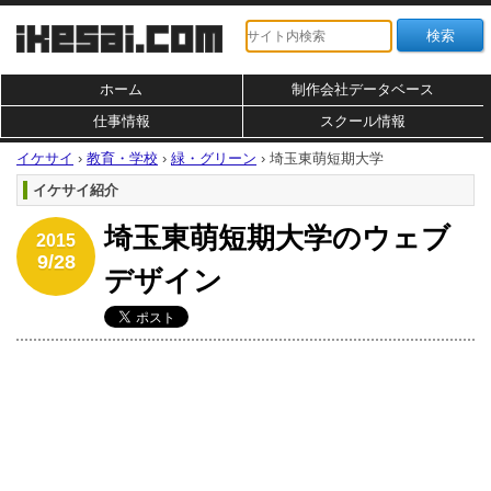
ホーム
制作会社データベース
仕事情報
スクール情報
イケサイ
›
教育・学校
›
緑・グリーン
›
埼玉東萌短期大学
イケサイ紹介
埼玉東萌短期大学のウェブ
2015
9/28
デザイン