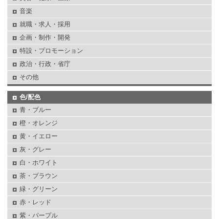
音楽
就職・求人・採用
企画・制作・開発
特設・プロモーション
政治・行政・省庁
その他
色/配色
青・ブルー
橙・オレンジ
黄・イエロー
灰・グレー
白・ホワイト
茶・ブラウン
緑・グリーン
赤・レッド
紫・パープル