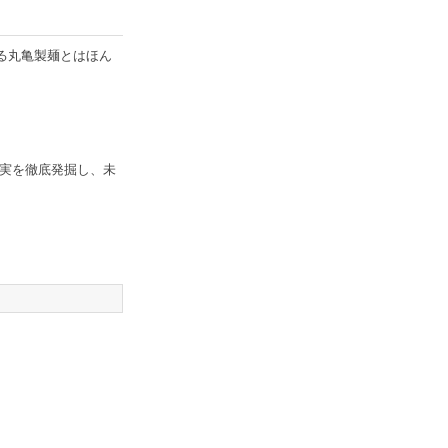
る丸亀製麺とはほん
実を徹底発掘し、未