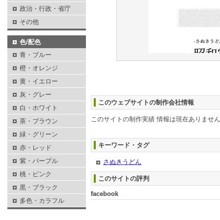
政治・行政・省庁
その他
色/配色
青・ブルー
橙・オレンジ
黄・イエロー
灰・グレー
このウェブサイトの制作会社情報
白・ホワイト
このサイトの制作実績 情報は現在ありませ
茶・ブラウン
緑・グリーン
キーワード・タグ
赤・レッド
紫・パープル
さぬきうどん
桃・ピンク
このサイトの評判
黒・ブラック
facebook
多色・カラフル