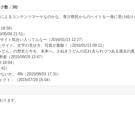
ーク数：
38
)
によるコンテンツマーケなのかな。香川県民からのヘイトを一身に受け続け
 18:58）
/05/09 21:51）
サイト気合い入ってんな〜
（2016/01/13 12:27）
たサイト。文字の見せ方、写真が素敵！
（2016/01/13 09:11）
うどん」の歴史と今を、未来へ。さぬきうどんの忘れ去られつつある過去の真
和俊
（2015/09/29 13:47）
8 18:04）
1:41）
いか。 #fb
（2015/08/03 17:31）
ェクト」
（2015/07/29 15:04）
おります。