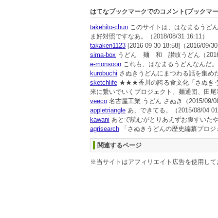
はてなブックマークでのコメント(ブックマ
takehito-chun
このサイトは、はなまるうどん
ま好対照ですなあ。
（2018/08/31 16:11）
takaken1123
[2016-09-30 18:58]
（2016/09/30
sima-box
うどん 麺 和 讃岐うどん
（2016
e-monsoon
これも、はなまるうどんなんだ。
kurobuchi
さぬきうどんにまつわる話を集め
sketchlife
★★★香川の誇る食文化「さぬき
来に繋いでいくプロジェクト。麺通団、田尾
veeco
名古屋工業 うどん さぬき
（2015/09/0
appletriangle
あ、できてる。
（2015/08/04 0
kawani
あとで読むがとりあえずお腹すいたやな
agrisearch
「さぬきうどんの歴史編纂プロジ
関連するページ
※当サイトはアフィリエイト広告を使用して