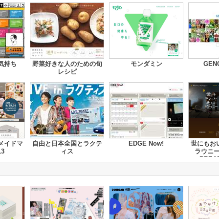
気持ち
野菜好きな人のための旬
モンダミン
GEN
レシピ
メイドマ
自由と日本全国とラクテ
EDGE Now!
世にもお
3
ィス
ラウニー 
BREA