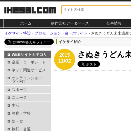
ホーム
制作会社データベース
仕事情報
イケサイ
›
特設・プロモーション
›
白・ホワイト
›
さぬきうどん未来遺産
イケサイ紹介
さぬきうどん
WEBサイトカテゴリ
2015
11/02
企業・コーポレート
ネット関連サービス
オンラインショッ
プ・EC
スポーツ
ニュース
生活
教育・学校
飲・食
旅行・交通