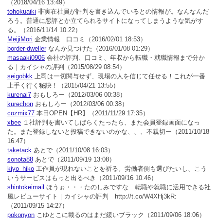
（2018/04/16 13:49）
tohokuaiki
非実在社員が評判を書き込んでいるとの情報が。なんなんだ
ろう。普通に悪評とか立てられるサイトになってしまうような気がす
る。
（2016/11/14 10:22）
MeijiMori
企業情報 口コミ
（2016/02/01 18:53）
border-dweller
なんか見つけた
（2016/01/08 01:29）
masaaki0906
会社の評判、口コミ、年収から転職・就職情報まで分か
る｜カイシャの評判
（2015/08/29 08:54）
seigobkk
上司は一切関与せず、現場の人を信じて任せる！これが一番
上手く行く秘訣！
（2015/04/21 13:55）
kurenai7
おもしろー
（2012/03/06 00:38）
kurechon
おもしろー
（2012/03/06 00:38）
cozmix77
本日OPEN【HR】
（2011/11/29 17:35）
xbee
１社評判を書いてしばらくたったら、また会員登録画面になっ
た。また登録しないと投稿できないのかな、、、不親切ー
（2011/10/18
16:47）
taketack
あとで
（2011/10/08 16:03）
sonota88
あとで
（2011/09/19 13:08）
kiyo_hiko
工作員が現れないことを祈る。労働者側も選びたいし、こう
いうサービスはもっと出るべき
（2011/09/16 10:46）
shintokeimail
ほうぉ・・・たのしみですな 転職や就職に活用できる社
風レビューサイト｜カイシャの評判 http://t.co/W4XHj3kR:
（2011/09/15 14:27）
pokonyon
こゆとこに載るのはまだ緩いブラック
（2011/09/06 18:06）