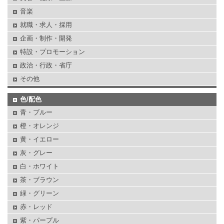
音楽
就職・求人・採用
企画・制作・開発
特設・プロモーション
政治・行政・省庁
その他
色/配色
青・ブルー
橙・オレンジ
黄・イエロー
灰・グレー
白・ホワイト
茶・ブラウン
緑・グリーン
赤・レッド
紫・パープル