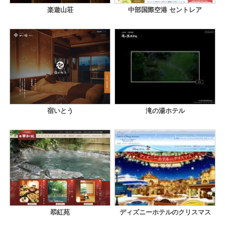
楽遊山荘
中部国際空港 セントレア
宿いとう
滝の湯ホテル
翆紅苑
ディズニーホテルのクリスマス