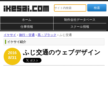
ホーム
制作会社データベース
仕事情報
スクール情報
イケサイ
›
旅行・交通
›
黒・ブラック
›
ふじ交通
イケサイ紹介
ふじ交通のウェブデザイン
2016
8/31