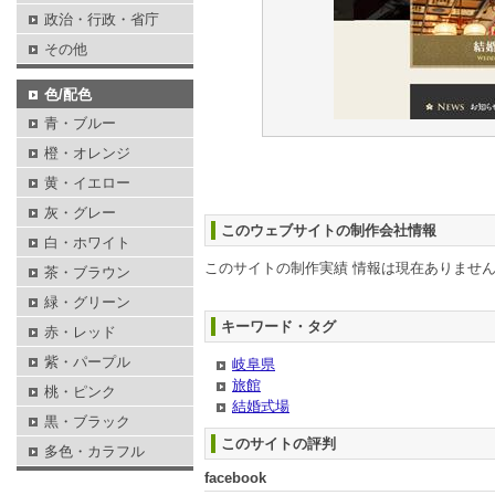
政治・行政・省庁
その他
色/配色
青・ブルー
橙・オレンジ
黄・イエロー
灰・グレー
このウェブサイトの制作会社情報
白・ホワイト
このサイトの制作実績 情報は現在ありませ
茶・ブラウン
緑・グリーン
キーワード・タグ
赤・レッド
紫・パープル
岐阜県
旅館
桃・ピンク
結婚式場
黒・ブラック
このサイトの評判
多色・カラフル
facebook