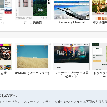
oup
ポーラ美術館
Discovery Channel
ホテル阪
勢志摩
U:KUJU（ヌークジュー）
ワーナー・ブラザース公
ドッグラ
式サイト
ー
探しの方へ
イトを作りたい、スマートフォンサイトを作りたいという方は下記の見積も