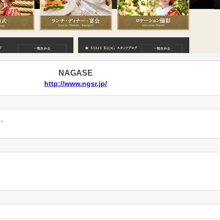
NAGASE
http://www.ngsr.jp/
ん。