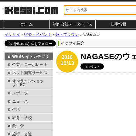
ホーム
制作会社データベース
仕事情報
イケサイ
›
娯楽・イベント
›
茶・ブラウン
›
NAGASE
イケサイ紹介
NAGASEの
WEBサイトカテゴリ
2016
10/13
企業・コーポレート
ネット関連サービス
オンラインショッ
プ・EC
スポーツ
ニュース
生活
教育・学校
飲・食
旅行・交通