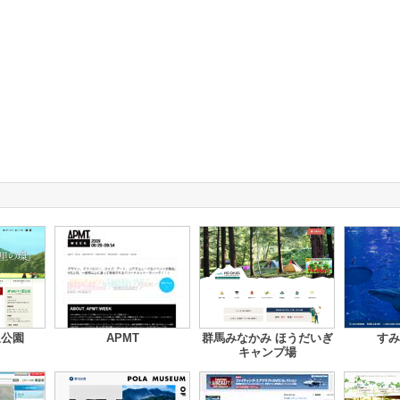
里公園
APMT
群馬みなかみ ほうだいぎ
すみ
キャンプ場