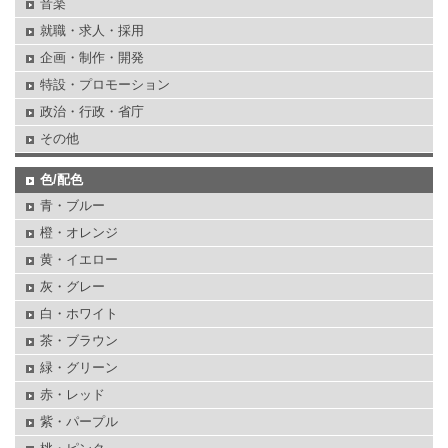
音楽
就職・求人・採用
企画・制作・開発
特設・プロモーション
政治・行政・省庁
その他
色/配色
青・ブルー
橙・オレンジ
黄・イエロー
灰・グレー
白・ホワイト
茶・ブラウン
緑・グリーン
赤・レッド
紫・パープル