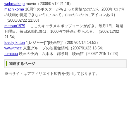
webmarksjp
movie
（2008/07/12 21:19）
machikoma
10周年のポスターがちょっと素敵なのだが、2000年だけ何
の映画か特定できない件について。(topのflaの中にアイコンあり)
（2008/02/22 11:58）
mittsun1979
ここのキャラメルポップコーンが好き。毎月1日、毎週
月曜日、毎日20時以降は、1000円で映画が見られる。
（2007/12/02
21:54）
lovely-kitten
"[レジャー]""[映画館]"
（2007/04/14 14:53）
www-tmcc
東宝グループの映画館情報
（2007/01/23 13:54）
furaibou
映画の予約 六本木 錦糸町 映画館
（2006/12/15 17:28）
関連するページ
※当サイトはアフィリエイト広告を使用しております。