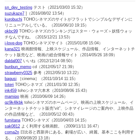
sn_dev_testing
テスト
（2021/03/03 15:32）
suzukaze7
]
（2016/08/02 13:54）
kurobuchi
TOHOシネマズのサイトがフラットでシンプルなデザインに
リニューアルしている。
（2016/06/10 19:15）
okbc99
TOHOシネマズのランキングはスター・ウォーズ＞妖怪ウォッ
チなんですね。
（2015/12/21 13:53）
i-love-dog
TOHOシネマズサイト
（2015/01/08 15:04）
kana321
映画館情報、上映スケジュール、作品情報、インターネットチ
ケット販売など、映画の総合情報サイト
（2014/05/26 18:09）
daldal007
いいね
（2012/12/14 08:50）
bunbun_memo
cd
（2012/05/17 21:39）
strawberry0325
参考
（2012/05/10 13:22）
bagusi
［cinema］
（2011/10/14 11:15）
toteri
TOHOシネマズ
（2011/01/30 12:35）
ink459
tohoシネマ六本木
（2010/08/06 15:43）
mamipo
映画
（2010/06/09 14:26）
qz9k4lkbk
tohoシネマズのホームページ。映画の上映スケジュール、イ
ンターネットチケット販売“vit”、シネマイレージのご案内や、上映作品
の作品情報など。
（2010/05/12 00:43）
fumitana
TOHOシネマズ
（2010/04/03 14:15）
sak0812
よく利用する映画館。
（2009/11/11 16:47）
coma2n
日比谷と西新井にある。劇場が広い、綺麗。基本ここを利用す
る。
（2009/08/20 13:18）