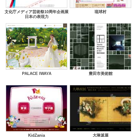
文化庁メディア芸術祭10周年企画展
琉球村
日本の表現力
PALACE IWAYA
豊田市美術館
KidZania
大琳派展