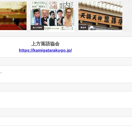
上方落語協会
https://kamigatarakugo.jp/
ん。