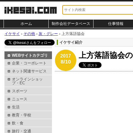
ホーム
制作会社データベース
仕事情報
イケサイ
›
その他
›
灰・グレー
›
上方落語協会
イケサイ紹介
上方落語協会
WEBサイトカテゴリ
2017
8/10
企業・コーポレート
ネット関連サービス
オンラインショッ
プ・EC
スポーツ
ニュース
生活
教育・学校
飲・食
旅行・交通