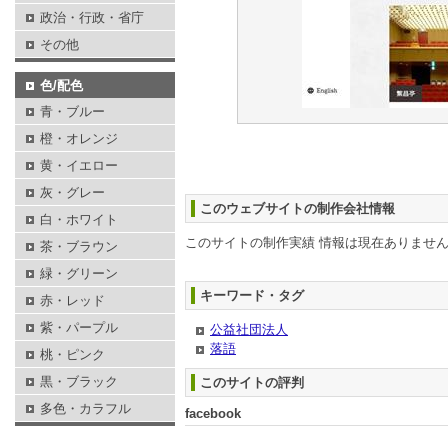
政治・行政・省庁
その他
色/配色
青・ブルー
橙・オレンジ
黄・イエロー
灰・グレー
このウェブサイトの制作会社情報
白・ホワイト
このサイトの制作実績 情報は現在ありませ
茶・ブラウン
緑・グリーン
キーワード・タグ
赤・レッド
紫・パープル
公益社団法人
落語
桃・ピンク
黒・ブラック
このサイトの評判
多色・カラフル
facebook