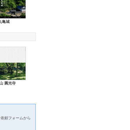
丸亀城
山 圓光寺
り依頼フォームから