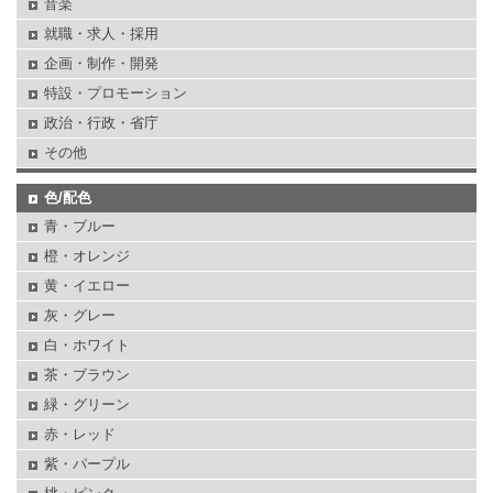
音楽
就職・求人・採用
企画・制作・開発
特設・プロモーション
政治・行政・省庁
その他
色/配色
青・ブルー
橙・オレンジ
黄・イエロー
灰・グレー
白・ホワイト
茶・ブラウン
緑・グリーン
赤・レッド
紫・パープル