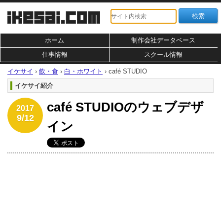
ホーム
制作会社データベース
仕事情報
スクール情報
イケサイ
›
飲・食
›
白・ホワイト
›
café STUDIO
イケサイ紹介
café STUDIOのウェブデザ
2017
9/12
イン