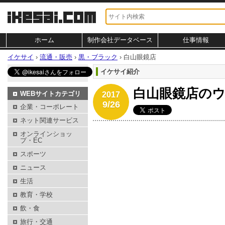
ホーム
制作会社データベース
仕事情報
イケサイ
›
流通・販売
›
黒・ブラック
›
白山眼鏡店
イケサイ紹介
白山眼鏡店の
WEBサイトカテゴリ
2017
9/26
企業・コーポレート
ネット関連サービス
オンラインショッ
プ・EC
スポーツ
ニュース
生活
教育・学校
飲・食
旅行・交通