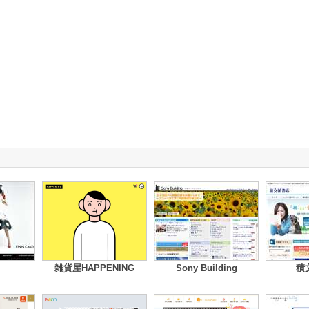
雑貨屋HAPPENING
Sony Building
積