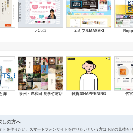
パルコ
エミフルMASAKI
Roppo
と海
泉州・岸和田 見学竹材店
雑貨屋HAPPENING
代官
探しの方へ
イトを作りたい、スマートフォンサイトを作りたいという方は下記の見積も