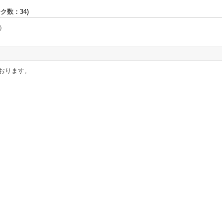
ーク数：
34
)
1）
おります。