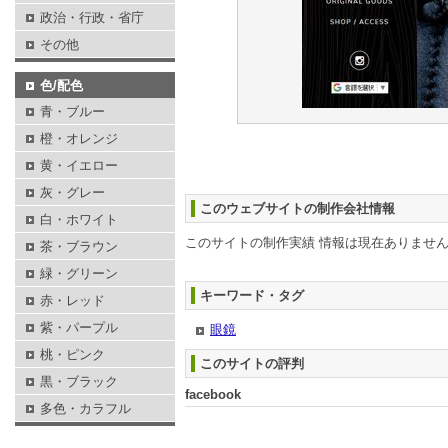
政治・行政・省庁
その他
色/配色
青・ブルー
橙・オレンジ
黄・イエロー
灰・グレー
このウェブサイトの制作会社情報
白・ホワイト
このサイトの制作実績 情報は現在ありませ
茶・ブラウン
緑・グリーン
キーワード・タグ
赤・レッド
紫・パープル
眼鏡
桃・ピンク
このサイトの評判
黒・ブラック
facebook
多色・カラフル