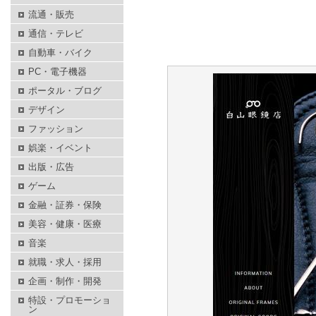
流通・販売
通信・テレビ
自動車・バイク
PC・電子機器
ポータル・ブログ
デザイン
ファッション
娯楽・イベント
出版・広告
ゲーム
金融・証券・保険
美容・健康・医療
音楽
就職・求人・採用
企画・制作・開発
特設・プロモーショ
ン