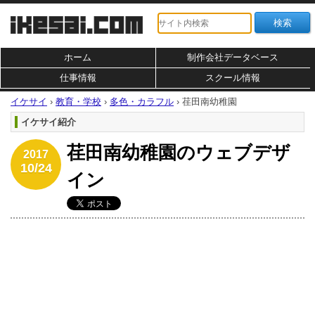
ホーム
制作会社データベース
仕事情報
スクール情報
イケサイ
›
教育・学校
›
多色・カラフル
›
荏田南幼稚園
イケサイ紹介
荏田南幼稚園のウェブデザ
2017
10/24
イン