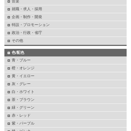
音楽
就職・求人・採用
企画・制作・開発
特設・プロモーション
政治・行政・省庁
その他
色/配色
青・ブルー
橙・オレンジ
黄・イエロー
灰・グレー
白・ホワイト
茶・ブラウン
緑・グリーン
赤・レッド
紫・パープル