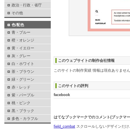
政治・行政・省庁
その他
色/配色
青・ブルー
橙・オレンジ
黄・イエロー
灰・グレー
このウェブサイトの制作会社情報
白・ホワイト
このサイトの制作実績 情報は現在ありませ
茶・ブラウン
緑・グリーン
このサイトの評判
赤・レッド
facebook
紫・パープル
桃・ピンク
黒・ブラック
はてなブックマークでのコメント(ブックマ
多色・カラフル
field_combat
スクロールしないデザインだけ