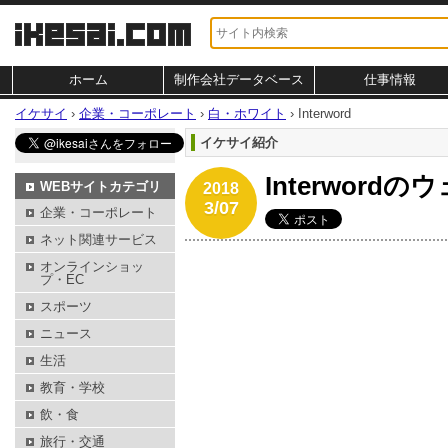
ホーム
制作会社データベース
仕事情報
イケサイ
›
企業・コーポレート
›
白・ホワイト
›
Interword
イケサイ紹介
Interword
WEBサイトカテゴリ
2018
3/07
企業・コーポレート
ネット関連サービス
オンラインショッ
プ・EC
スポーツ
ニュース
生活
教育・学校
飲・食
旅行・交通