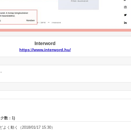
Interword
https://www.interword.hu/
ん。
ーク数：
1
)
どよく動く
（2018/01/17 15:30）