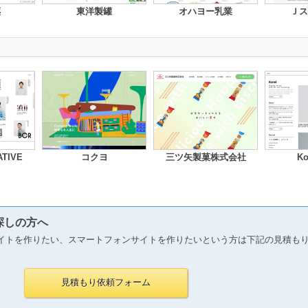
薬
東洋製罐
オハヨー乳業
Ｊス
TIVE
コクヨ
三ツ矢製菓株式会社
Ko
探しの方へ
イトを作りたい、スマートフォンサイトを作りたいという方は下記の見積も