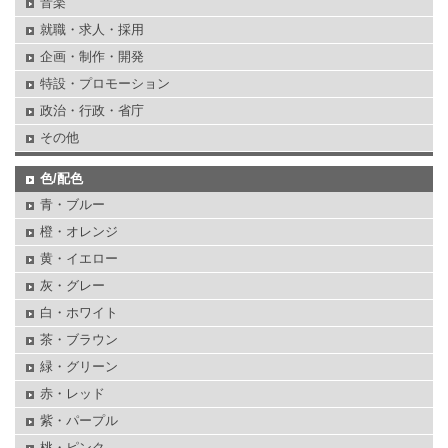
音楽
就職・求人・採用
企画・制作・開発
特設・プロモーション
政治・行政・省庁
その他
色/配色
青・ブルー
橙・オレンジ
黄・イエロー
灰・グレー
白・ホワイト
茶・ブラウン
緑・グリーン
赤・レッド
紫・パープル
桃・ピンク