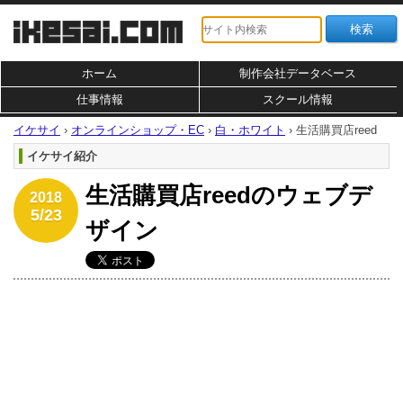
ホーム
制作会社データベース
仕事情報
スクール情報
イケサイ
›
オンラインショップ・EC
›
白・ホワイト
›
生活購買店reed
イケサイ紹介
生活購買店reedのウェブデ
2018
5/23
ザイン