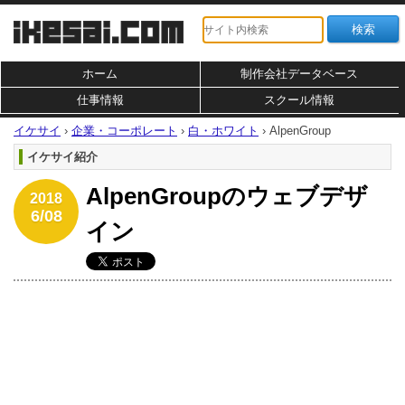
ホーム
制作会社データベース
仕事情報
スクール情報
イケサイ
›
企業・コーポレート
›
白・ホワイト
›
AlpenGroup
イケサイ紹介
AlpenGroupのウェブデザ
2018
6/08
イン