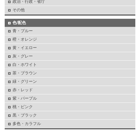
政治・行政・省庁
その他
色/配色
青・ブルー
橙・オレンジ
黄・イエロー
灰・グレー
白・ホワイト
茶・ブラウン
緑・グリーン
赤・レッド
紫・パープル
桃・ピンク
黒・ブラック
多色・カラフル