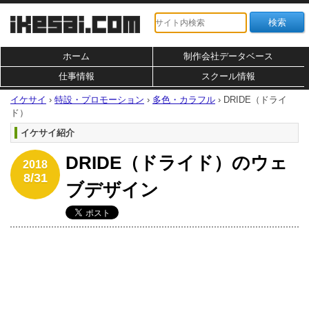
ホーム
制作会社データベース
仕事情報
スクール情報
イケサイ
›
特設・プロモーション
›
多色・カラフル
›
DRIDE（ドライ
ド）
イケサイ紹介
DRIDE（ドライド）のウェ
2018
8/31
ブデザイン