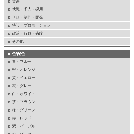
音楽
就職・求人・採用
企画・制作・開発
特設・プロモーション
政治・行政・省庁
その他
色/配色
青・ブルー
橙・オレンジ
黄・イエロー
灰・グレー
白・ホワイト
茶・ブラウン
緑・グリーン
赤・レッド
紫・パープル