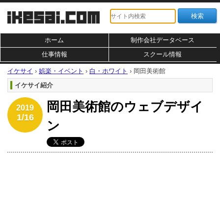
ホーム
制作会社データベース
仕事情報
スクール情報
イケサイ
›
娯楽・イベント
›
白・ホワイト
›
岡田美術館
イケサイ紹介
岡田美術館のウェブデザイ
2019
1/16
ン