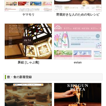
ヤマモリ
野菜好きな人のための旬レシピ
豚組 [しゃぶ庵]
evian
飲・食の新着登録