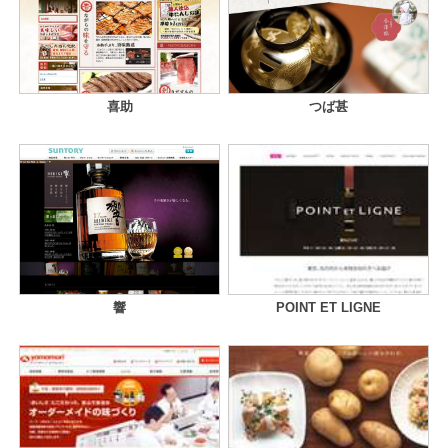
喜助
つば甚
響
POINT ET LIGNE