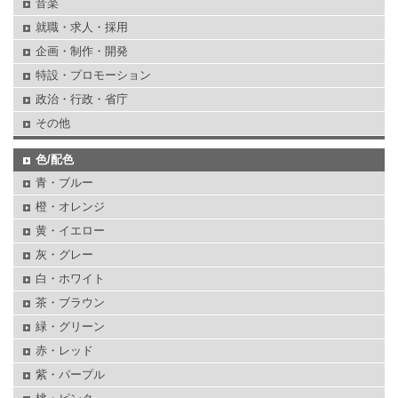
音楽
就職・求人・採用
企画・制作・開発
特設・プロモーション
政治・行政・省庁
その他
色/配色
青・ブルー
橙・オレンジ
黄・イエロー
灰・グレー
白・ホワイト
茶・ブラウン
緑・グリーン
赤・レッド
紫・パープル