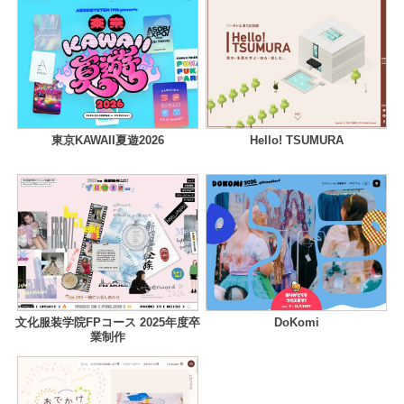
東京KAWAII夏遊2026
Hello! TSUMURA
文化服装学院FPコース 2025年度卒
DoKomi
業制作