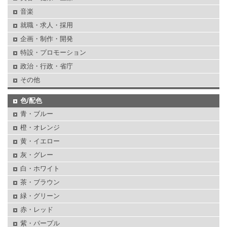
音楽
就職・求人・採用
企画・制作・開発
特設・プロモーション
政治・行政・省庁
その他
色/配色
青・ブルー
橙・オレンジ
黄・イエロー
灰・グレー
白・ホワイト
茶・ブラウン
緑・グリーン
赤・レッド
紫・パープル