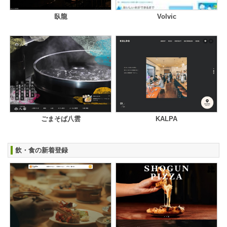
臥龍
Volvic
ごまそば八雲
KALPA
飲・食の新着登録