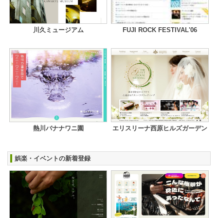
川久ミュージアム
FUJI ROCK FESTIVAL'06
熱川バナナワニ園
エリスリーナ西原ヒルズガーデン
娯楽・イベントの新着登録