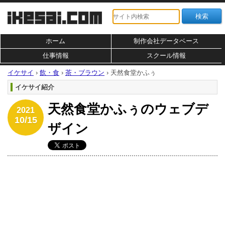
ホーム
制作会社データベース
仕事情報
スクール情報
イケサイ
›
飲・食
›
茶・ブラウン
›
天然食堂かふぅ
イケサイ紹介
天然食堂かふぅのウェブデ
2021
10/15
ザイン