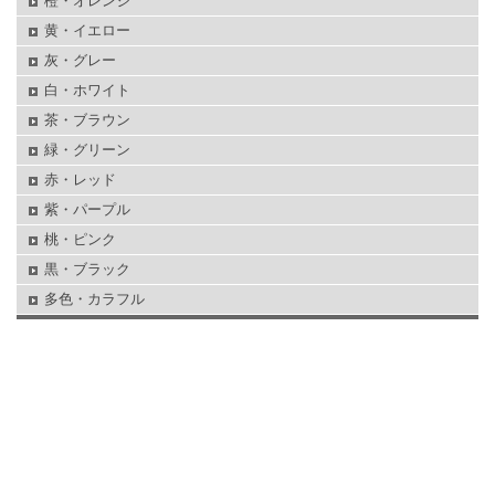
橙・オレンジ
黄・イエロー
灰・グレー
白・ホワイト
茶・ブラウン
緑・グリーン
赤・レッド
紫・パープル
桃・ピンク
黒・ブラック
多色・カラフル