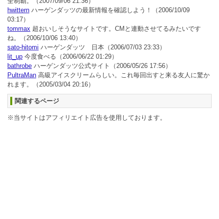
全制覇。
（2007/09/06 21:36）
hwittern
ハーゲンダッツの最新情報を確認しよう！
（2006/10/09
03:17）
tommax
超おいしそうなサイトです。CMと連動させてるみたいです
ね。
（2006/10/06 13:40）
sato-hitomi
ハーゲンダッツ 日本
（2006/07/03 23:33）
lit_up
今度食べる
（2006/06/22 01:29）
bathrobe
ハーゲンダッツ公式サイト
（2006/05/26 17:56）
PultraMan
高級アイスクリームらしい。これ毎回出すと来る友人に驚か
れます。
（2005/03/04 20:16）
関連するページ
※当サイトはアフィリエイト広告を使用しております。