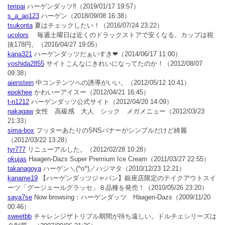
teripai
ハーゲンダッツ‼︎
（2019/01/17 19:57）
s_a_ao123
ハーゲン
（2018/09/08 16:38）
tsukonta
夏はチェックしたい！
（2016/07/24 23:22）
ucolors
毎週土曜日は近くのドラックストアで安くなる。カップは税
抜178円。
（2016/04/27 19:05）
kana321
ハーゲンダッツだぁいすき❤
（2014/06/17 11:00）
yoshida2855
サイトこんなにきれいになってたのか！
（2012/08/07
09:38）
aienstein
中コンテンツへの誘導がいい。
（2012/05/12 10:41）
epokhee
かわいーアイスー
（2012/04/21 16:45）
t-n1212
ハーゲンダッツ公式サイト
（2012/04/20 14:09）
nakagaw
女性 高級感 大人 シック メガメニュー
（2012/03/23
21:33）
sima-box
フッターあたりのSNSバナーがシンプルだけど綺麗
（2012/03/22 13:28）
tyr777
リニューアルした。
（2012/02/28 10:28）
okujas
Haagen-Dazs Super Premium Ice Cream
（2011/03/27 22:55）
takanagoya
ハーゲン＼(^o^)／ハジマタ
（2010/12/23 12:21）
kaname19
【ハーゲンダッツジャパン】銀座店限定のテイクアウトスイ
ーツ「グージェールグラッセ」８品種を発売！
（2010/05/26 23:20）
saya7se
Now browsing：ハーゲンダッツ Häagen-Dazs
（2009/11/20
00:46）
sweetbb
チャレンジザトリプル期間が待ち遠しい。ドルチェシリーズは