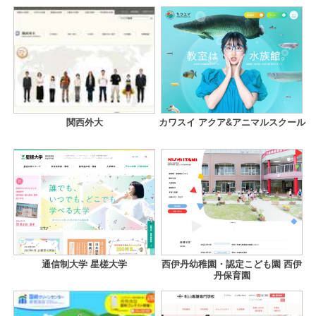
関西外大
カワスイ アクア&アニマルスクール
通信制大学 星槎大学
西伊丹幼稚園・認定こども園 西伊
丹保育園