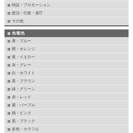
特設・プロモーション
政治・行政・省庁
その他
色/配色
青・ブルー
橙・オレンジ
黄・イエロー
灰・グレー
白・ホワイト
茶・ブラウン
緑・グリーン
赤・レッド
紫・パープル
桃・ピンク
黒・ブラック
多色・カラフル