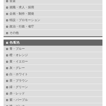
音楽
就職・求人・採用
企画・制作・開発
特設・プロモーション
政治・行政・省庁
その他
色/配色
青・ブルー
橙・オレンジ
黄・イエロー
灰・グレー
白・ホワイト
茶・ブラウン
緑・グリーン
赤・レッド
紫・パープル