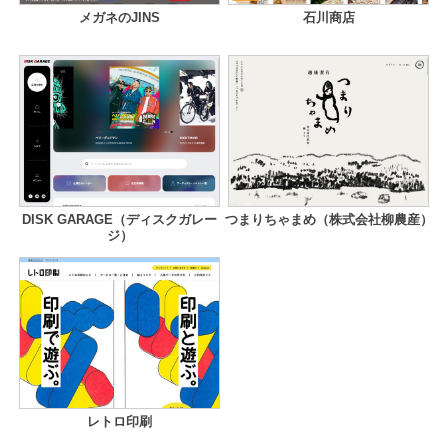
メガネのJINS
石川商店
DISK GARAGE（ディスクガレー
つまりちゃまめ（株式会社柳農産）
ジ）
レトロ印刷