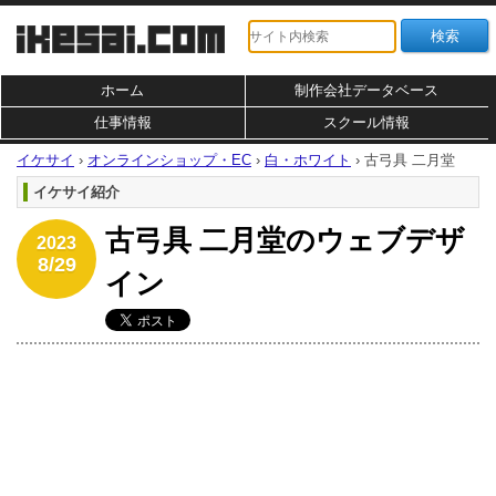
ホーム
制作会社データベース
仕事情報
スクール情報
イケサイ
›
オンラインショップ・EC
›
白・ホワイト
›
古弓具 二月堂
イケサイ紹介
古弓具 二月堂のウェブデザ
2023
8/29
イン