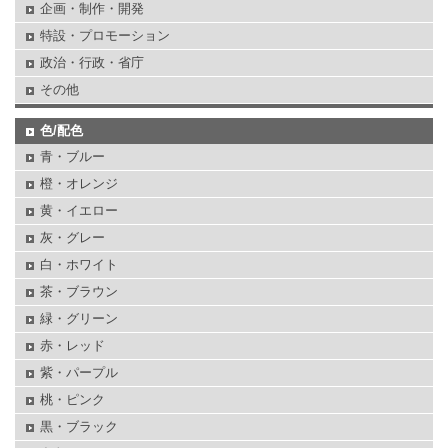
企画・制作・開発
特設・プロモーション
政治・行政・省庁
その他
色/配色
青・ブルー
橙・オレンジ
黄・イエロー
灰・グレー
白・ホワイト
茶・ブラウン
緑・グリーン
赤・レッド
紫・パープル
桃・ピンク
黒・ブラック