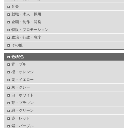
音楽
就職・求人・採用
企画・制作・開発
特設・プロモーション
政治・行政・省庁
その他
色/配色
青・ブルー
橙・オレンジ
黄・イエロー
灰・グレー
白・ホワイト
茶・ブラウン
緑・グリーン
赤・レッド
紫・パープル