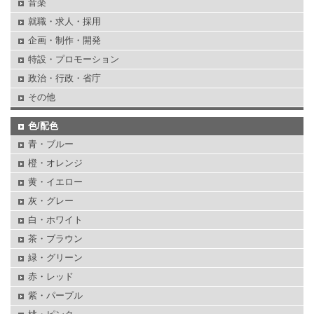
音楽
就職・求人・採用
企画・制作・開発
特設・プロモーション
政治・行政・省庁
その他
色/配色
青・ブルー
橙・オレンジ
黄・イエロー
灰・グレー
白・ホワイト
茶・ブラウン
緑・グリーン
赤・レッド
紫・パープル