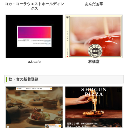
コカ・コーラウエストホールディン
あんだぁ亭
グス
a.t.cafe
林檎堂
飲・食の新着登録