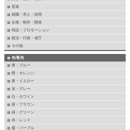
音楽
就職・求人・採用
企画・制作・開発
特設・プロモーション
政治・行政・省庁
その他
色/配色
青・ブルー
橙・オレンジ
黄・イエロー
灰・グレー
白・ホワイト
茶・ブラウン
緑・グリーン
赤・レッド
紫・パープル