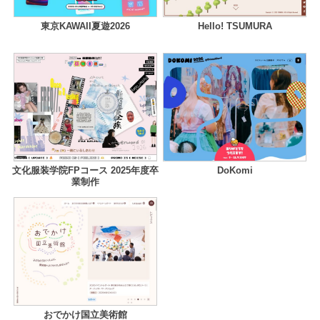
東京KAWAII夏遊2026
Hello! TSUMURA
文化服装学院FPコース 2025年度卒
DoKomi
業制作
おでかけ国立美術館