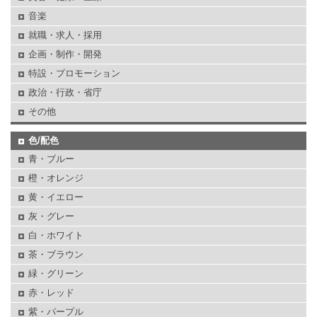
音楽
就職・求人・採用
企画・制作・開発
特設・プロモーション
政治・行政・省庁
その他
色/配色
青・ブルー
橙・オレンジ
黄・イエロー
灰・グレー
白・ホワイト
茶・ブラウン
緑・グリーン
赤・レッド
紫・パープル