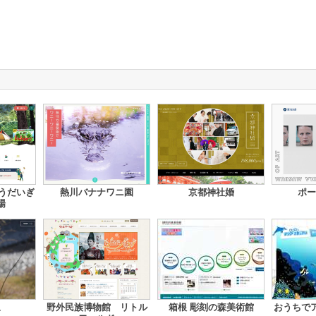
うだいぎ
熱川バナナワニ園
京都神社婚
ポー
場
泉
野外民族博物館 リトル
箱根 彫刻の森美術館
おうちで