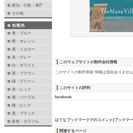
政治・行政・省庁
その他
色/配色
青・ブルー
橙・オレンジ
黄・イエロー
灰・グレー
このウェブサイトの制作会社情報
白・ホワイト
このサイトの制作実績 情報は現在ありませ
茶・ブラウン
緑・グリーン
このサイトの評判
赤・レッド
facebook
紫・パープル
桃・ピンク
黒・ブラック
はてなブックマークでのコメント(ブックマ
多色・カラフル
関連するページ