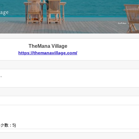
TheMana Village
https://themanavillage.com/
ん。
ーク数：
5
)