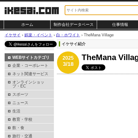
ホーム
制作会社データベース
仕事情報
イケサイ
›
娯楽・イベント
›
白・ホワイト
›
TheMana Village
イケサイ紹介
TheMana Vi
WEBサイトカテゴリ
2025
3/18
企業・コーポレート
ネット関連サービス
オンラインショッ
プ・EC
スポーツ
ニュース
生活
教育・学校
飲・食
旅行・交通