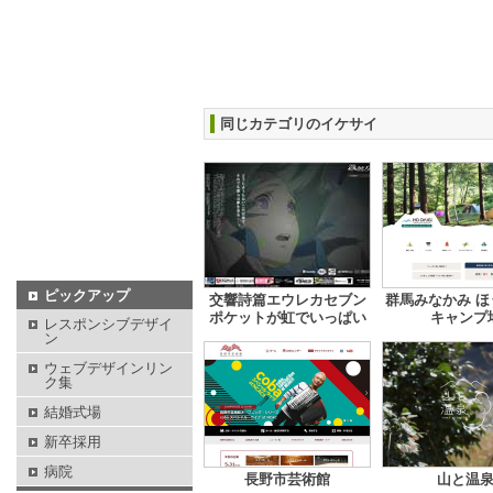
同じカテゴリのイケサイ
ピックアップ
交響詩篇エウレカセブン
群馬みなかみ ほ
ポケットが虹でいっぱい
キャンプ
レスポンシブデザイ
ン
ウェブデザインリン
ク集
結婚式場
新卒採用
病院
長野市芸術館
山と温