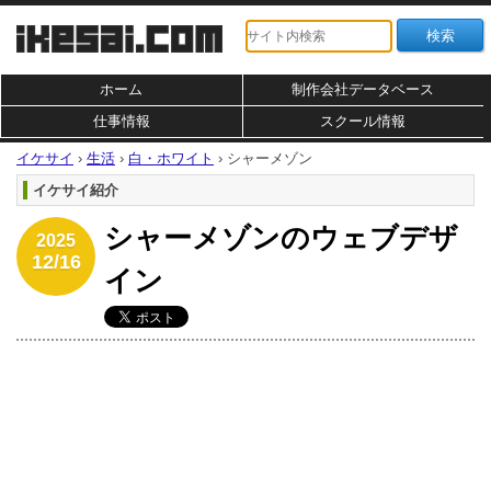
ホーム
制作会社データベース
仕事情報
スクール情報
イケサイ
›
生活
›
白・ホワイト
›
シャーメゾン
イケサイ紹介
シャーメゾンのウェブデザ
2025
12/16
イン