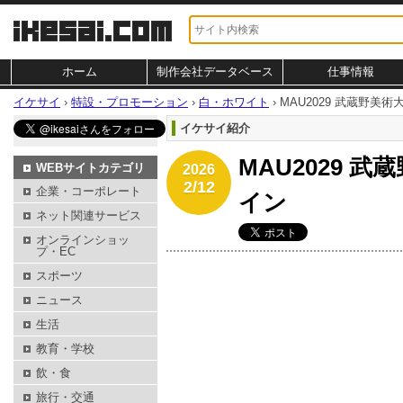
ホーム
制作会社データベース
仕事情報
イケサイ
›
特設・プロモーション
›
白・ホワイト
›
MAU2029 武蔵野美
イケサイ紹介
MAU2029 
WEBサイトカテゴリ
2026
2/12
企業・コーポレート
イン
ネット関連サービス
オンラインショッ
プ・EC
スポーツ
ニュース
生活
教育・学校
飲・食
旅行・交通