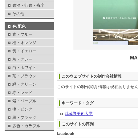
政治・行政・省庁
その他
色/配色
青・ブルー
橙・オレンジ
黄・イエロー
M
灰・グレー
白・ホワイト
茶・ブラウン
このウェブサイトの制作会社情報
緑・グリーン
このサイトの制作実績 情報は現在ありませ
赤・レッド
紫・パープル
キーワード・タグ
桃・ピンク
武蔵野美術大学
黒・ブラック
このサイトの評判
多色・カラフル
facebook