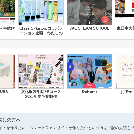
～幸結び
Class S×kiitos.コラボレ
JAL STEAM SCHOOL
東日本大
ーション企画 わたしの
きれいを育むエッセンス
MURA
文化服装学院FPコース
DoKomi
おでか
2025年度卒業制作
探しの方へ
イトを作りたい、スマートフォンサイトを作りたいという方は下記の見積も