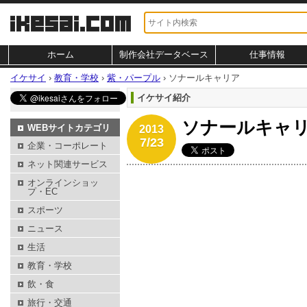
ホーム
制作会社データベース
仕事情報
イケサイ
›
教育・学校
›
紫・パープル
›
ソナールキャリア
イケサイ紹介
ソナールキャ
WEBサイトカテゴリ
2013
7/23
企業・コーポレート
ネット関連サービス
オンラインショッ
プ・EC
スポーツ
ニュース
生活
教育・学校
飲・食
旅行・交通