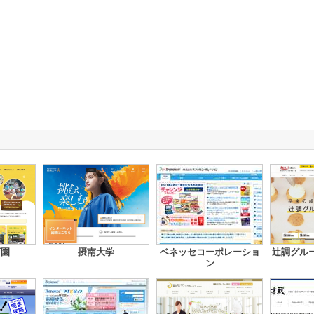
育園
摂南大学
ベネッセコーポレーショ
辻調グル
ン