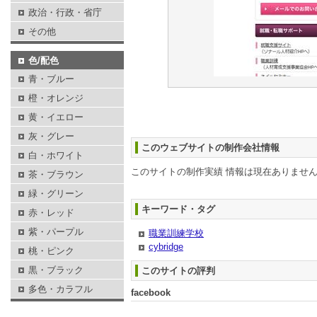
政治・行政・省庁
その他
色/配色
青・ブルー
橙・オレンジ
黄・イエロー
灰・グレー
このウェブサイトの制作会社情報
白・ホワイト
このサイトの制作実績 情報は現在ありませ
茶・ブラウン
緑・グリーン
キーワード・タグ
赤・レッド
紫・パープル
職業訓練学校
cybridge
桃・ピンク
黒・ブラック
このサイトの評判
多色・カラフル
facebook