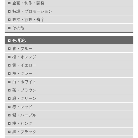
企画・制作・開発
特設・プロモーション
政治・行政・省庁
その他
色/配色
青・ブルー
橙・オレンジ
黄・イエロー
灰・グレー
白・ホワイト
茶・ブラウン
緑・グリーン
赤・レッド
紫・パープル
桃・ピンク
黒・ブラック