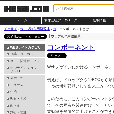
ホーム
制作会社データベース
仕事情報
イケサイ
›
ウェブ制作用語辞典
›
コ
›
コンポーネントとは
ウェブ制作用語辞典
コンポーネント
WEBサイトカテゴリ
企業・コーポレート
ネット関連サービス
Webデザインにおけるコンポーネ
オンラインショッ
プ・EC
スポーツ
例えば、ドロップダウンBOXから
ニュース
一つの機能部品として出来上がって
生活
教育・学校
このために、このコンポーネントを使
て、その両者を関連付けして、とい
飲・食
業効率を飛躍的に上げることができ
旅行・交通