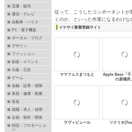
流通・販売
従って、こうしたコンポーネントが
通信・テレビ
くのか、といった作業になるわけな
自動車・バイク
イケサイ新着登録サイト
PC・電子機器
ポータル・ブログ
デザイン
ファッション
娯楽・イベント
出版・広告
ママフェスまつもと
Apple Base
ゲーム
の居場所
金融・証券・保険
美容・健康・医療
音楽
就職・求人・採用
企画・制作・開発
ラヴィピュール
ツクリオ(Tsuk
特設・プロモーショ
ン