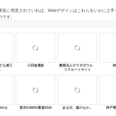
豊富に用意されていれば、Webデザインはこれらをいかに上手
のです。
「子ども第三
小田急電鉄
農業法人サラダボウル
神
」
リクルートサイト
lio)
東京KAWAII夏遊2026
ある日、森のなか。
神戸電