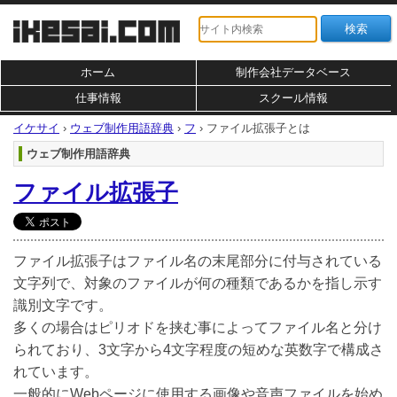
ホーム
制作会社データベース
仕事情報
スクール情報
イケサイ
›
ウェブ制作用語辞典
›
フ
›
ファイル拡張子とは
ウェブ制作用語辞典
ファイル拡張子
ファイル拡張子はファイル名の末尾部分に付与されている
文字列で、対象のファイルが何の種類であるかを指し示す
識別文字です。
多くの場合はピリオドを挟む事によってファイル名と分け
られており、3文字から4文字程度の短めな英数字で構成さ
れています。
一般的にWebページに使用する画像や音声ファイルを始め